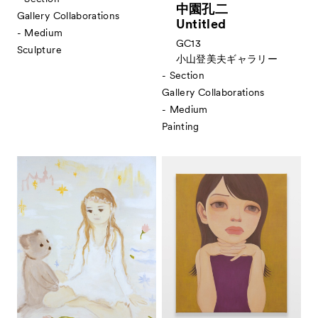
中園孔二
Special Programs
スペシャルプログラム
Gallery Collaborations
Untitled
- Medium
Associated Programs
市内連携プログラム
GC13
Sculpture
小山登美夫ギャラリー
About
ACKとは
- Section
Visitor Information
Gallery Collaborations
来場者向け情報
- Medium
Partners
パートナー
Painting
Press
プレス
Contact
お問い合わせ
Archive
アーカイブ