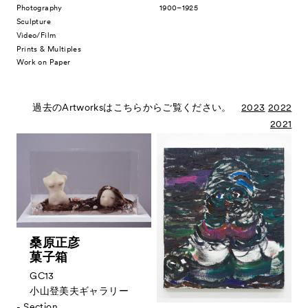
Photography
1900–1925
Sculpture
Video/Film
Prints & Multiples
Work on Paper
News
お知らせ
過去のArtworksはこちらからご覧ください。
2023
2022
Exhibitors
2021
出展ギャラリー一覧
- Gallery Collaborations
- Kyoto Meetings
Artworks
作品一覧
ACK Curates
桑原正彦
- Public Program
パブリックプログラム
菓子箱
- Talks
トークプログラム
GC13
小山登美夫ギャラリー
- For Kids
キッズプログラム
- Section