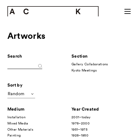
Artworks
Search
Section
Gallery Collaborations
Kyoto Meetings
Sort by
Random
Medium
Year Created
Installation
2001–today
Mixed Media
1976–2000
Other Materials
1951–1975
Painting
1926–1950