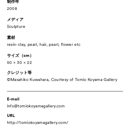
制作年
- Public Program
パブリックプログラム
2008
- Talks
トークプログラム
メディア
- For Kids
キッズプログラム
Sculpture
Special Programs
スペシャルプログラム
素材
Associated Programs
resin-clay, pearl, hair, pearl, flower etc
市内連携プログラム
About
サイズ（cm）
ACKとは
50 × 30 × 22
Visitor Information
来場者向け情報
クレジット等
Partners
パートナー
©︎Masahiko Kuwahara, Courtesy of Tomio Koyama Gallery
Press
プレス
Contact
E-mail
お問い合わせ
info@tomiokoyamagallery.com
Archive
アーカイブ
URL
http://tomiokoyamagallery.com/