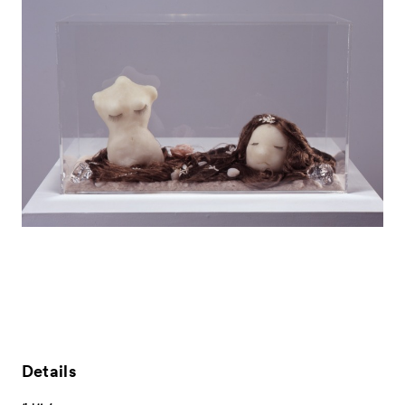
News
お知らせ
Exhibitors
出展ギャラリー一覧
- Gallery Collaborations
- Kyoto Meetings
Artworks
作品一覧
Details
ACK Curates