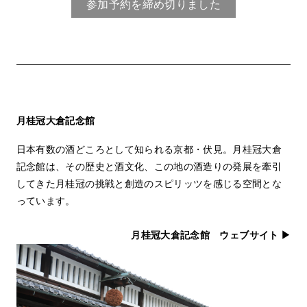
- Talks
トークプログラム
参加予約を締め切りました
- For Kids
キッズプログラム
Special Programs
スペシャルプログラム
Associated Programs
市内連携プログラム
About
ACKとは
月桂冠大倉記念館
Visitor Information
来場者向け情報
日本有数の酒どころとして知られる京都・伏見。月桂冠大倉
Partners
パートナー
記念館は、その歴史と酒文化、この地の酒造りの発展を牽引
Press
プレス
してきた月桂冠の挑戦と創造のスピリッツを感じる空間とな
っています。
Contact
お問い合わせ
Archive
アーカイブ
月桂冠大倉記念館 ウェブサイト ▶