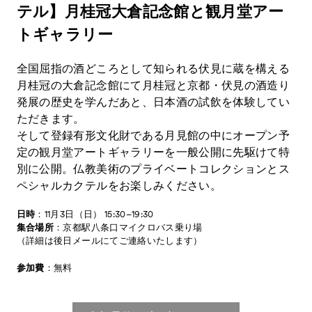
テル】月桂冠大倉記念館と観月堂アー
トギャラリー
全国屈指の酒どころとして知られる伏見に蔵を構える
月桂冠の大倉記念館にて月桂冠と京都・伏見の酒造り
発展の歴史を学んだあと、日本酒の試飲を体験してい
ただきます。
そして登録有形文化財である月見館の中にオープン予
News
お知らせ
定の観月堂アートギャラリーを一般公開に先駆けて特
Exhibitors
出展ギャラリー一覧
別に公開。仏教美術のプライベートコレクションとス
ペシャルカクテルをお楽しみください。
- Gallery Collaborations
- Kyoto Meetings
日時
：11月3日（日） 15:30–19:30
集合場所
：京都駅八条口マイクロバス乗り場
Artworks
作品一覧
（詳細は後日メールにてご連絡いたします）
ACK Curates
参加費
：無料
- Public Program
パブリックプログラム