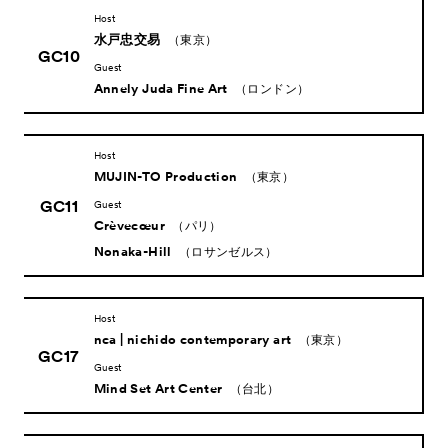
About
ACKとは
Host
水戸忠交易
（東京）
Visitor Information
来場者向け情報
GC10
Guest
Partners
Annely Juda Fine Art
パートナー
（ロンドン）
Press
プレス
Host
Contact
お問い合わせ
MUJIN-TO Production
（東京）
Archive
アーカイブ
GC11
Guest
Crèvecœur
（パリ）
Nonaka-Hill
（ロサンゼルス）
Host
nca | nichido contemporary art
（東京）
GC17
Guest
Mind Set Art Center
（台北）