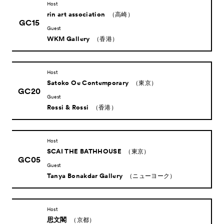
Host
rin art association
（高崎）
GC15
Guest
WKM Gallery
（香港）
Host
Satoko Oe Contemporary
（東京）
GC20
Guest
Rossi & Rossi
（香港）
Host
SCAI THE BATHHOUSE
（東京）
GC05
Guest
Tanya Bonakdar Gallery
（ニューヨーク）
Host
思文閣
（京都）