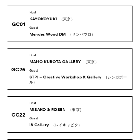
Host
News
KAYOKOYUKI
（東京）
お知らせ
GC01
Guest
Exhibitors
出展ギャラリー一覧
Mendes Wood DM
（サンパウロ）
- Gallery Collaborations
- Kyoto Meetings
Host
MAHO KUBOTA GALLERY
（東京）
Artworks
作品一覧
GC26
Guest
ACK Curates
STPI – Creative Workshop & Gallery
（シンガポー
ル）
- Public Program
パブリックプログラム
- Talks
トークプログラム
Host
- For Kids
キッズプログラム
MISAKO & ROSEN
（東京）
GC22
Special Programs
Guest
スペシャルプログラム
i8 Gallery
（レイキャビク）
Associated Programs
市内連携プログラム