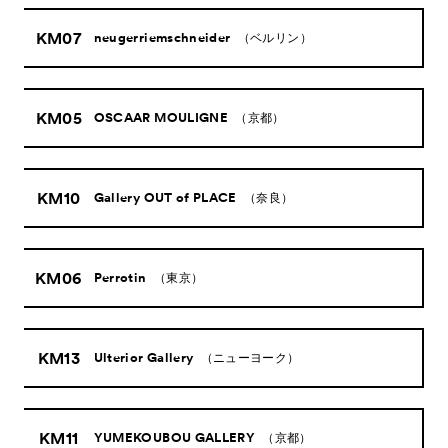
KM07
neugerriemschneider
（ベルリン）
KM05
OSCAAR MOULIGNE
（京都）
KM10
Gallery OUT of PLACE
（奈良）
KM06
Perrotin
（東京）
KM13
Ulterior Gallery
（ニューヨーク）
KM11
YUMEKOUBOU GALLERY
（京都）