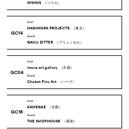
WWNN
（ソウル）
Host
HAGIWARA PROJECTS
（東京）
GC14
Guest
GAULI ZITTER
（ブリュッセル）
Host
imura art gallery
（京都）
GC04
Guest
Chabot Fine Art
（ハーグ）
Host
KANEGAE
（京都）
GC18
Guest
THE SHOPHOUSE
（香港）