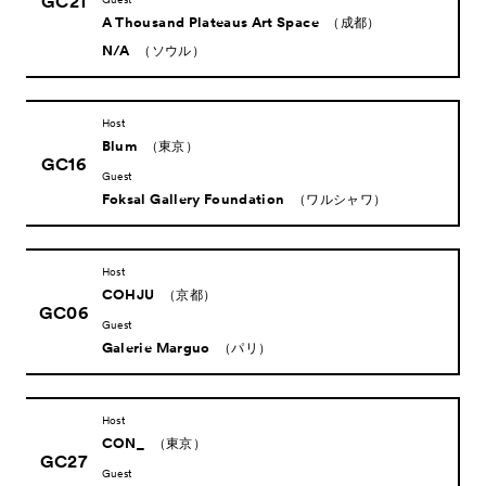
GC21
A Thousand Plateaus Art Space
（成都）
N/A
（ソウル）
Host
Blum
（東京）
GC16
Guest
Foksal Gallery Foundation
（ワルシャワ）
Host
COHJU
（京都）
GC06
Guest
Galerie Marguo
（パリ）
Host
CON_
（東京）
GC27
Guest