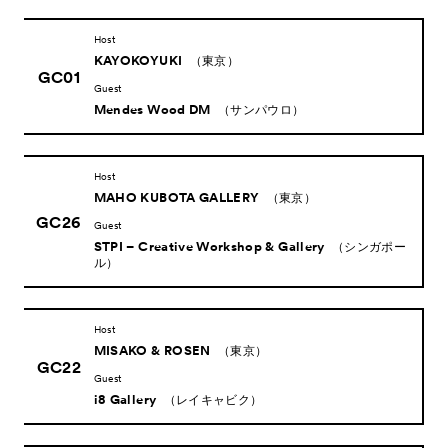
Host
News
KAYOKOYUKI
（東京）
お知らせ
GC01
Guest
Exhibitors
出展ギャラリー一覧
Mendes Wood DM
（サンパウロ）
- Gallery Collaborations
- Kyoto Meetings
Host
MAHO KUBOTA GALLERY
（東京）
Artworks
作品一覧
GC26
Guest
ACK Curates
STPI – Creative Workshop & Gallery
（シンガポー
ル）
- Public Program
パブリックプログラム
- Talks
トークプログラム
Host
- For Kids
キッズプログラム
MISAKO & ROSEN
（東京）
GC22
Special Programs
Guest
スペシャルプログラム
i8 Gallery
（レイキャビク）
Associated Programs
市内連携プログラム