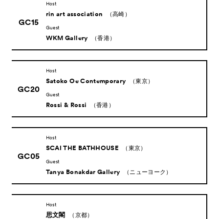
Host
rin art association
（高崎）
GC15
Guest
WKM Gallery
（香港）
Host
Satoko Oe Contemporary
（東京）
GC20
Guest
Rossi & Rossi
（香港）
Host
SCAI THE BATHHOUSE
（東京）
GC05
Guest
Tanya Bonakdar Gallery
（ニューヨーク）
Host
思文閣
（京都）