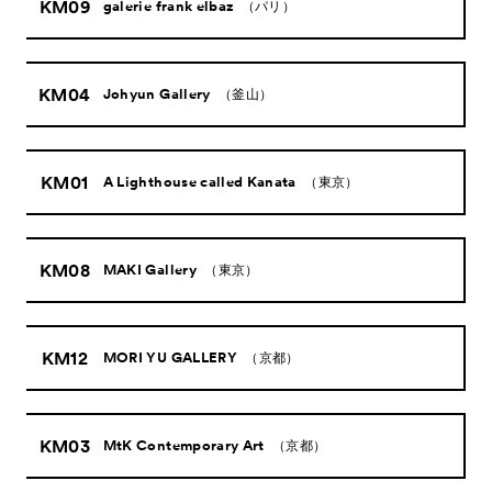
KM09
galerie frank elbaz
（パリ）
KM04
Johyun Gallery
（釜山）
KM01
A Lighthouse called Kanata
（東京）
KM08
MAKI Gallery
（東京）
KM12
MORI YU GALLERY
（京都）
KM03
MtK Contemporary Art
（京都）