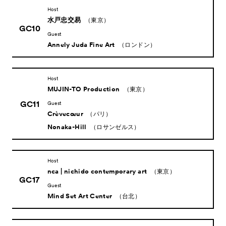
About
ACKとは
Host
水戸忠交易
（東京）
Visitor Information
来場者向け情報
GC10
Guest
Partners
Annely Juda Fine Art
パートナー
（ロンドン）
Press
プレス
Host
Contact
お問い合わせ
MUJIN-TO Production
（東京）
Archive
アーカイブ
GC11
Guest
Crèvecœur
（パリ）
Nonaka-Hill
（ロサンゼルス）
Host
nca | nichido contemporary art
（東京）
GC17
Guest
Mind Set Art Center
（台北）