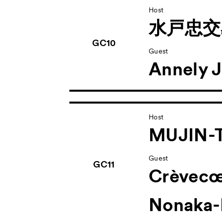
Host
水戸忠交
GC10
Guest
Annely J
Host
MUJIN-T
Guest
GC11
Crèvec
Nonaka-H