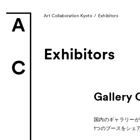
Art Collaboration Kyoto
Exhibitors
Exhibitors
News
お知らせ
Exhibitors
Gallery 
- Gallery Collabo
- Kyoto Meetings
国内のギャラリーが
Artworks
1つのブースをシェ
作