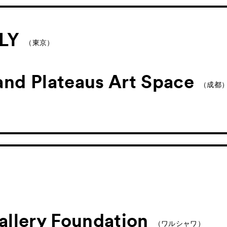
es
Archive
アー
パブリックプログラム
LY
（東京）
ログラム
プログラム
nd Plateaus Art Space
（成都
ograms
スペシャルプログラム
 Programs
）
市内連携プログラム
）
allery Foundation
（ワルシャワ）