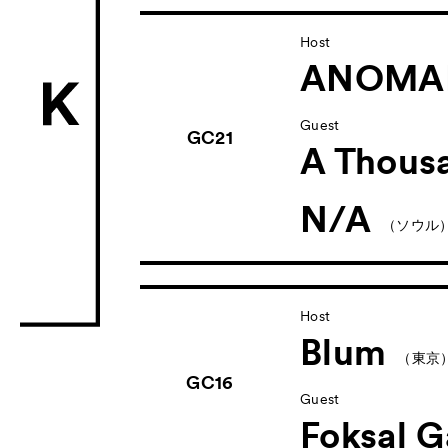
ACK Curat
Host
- Public Program
ANOMA
- Talks
トークプ
Guest
- For Kids
キッズ
GC21
A Thousa
Special Pr
N/A
Associated
（ソウル
Host
Blum
（東京
GC16
Guest
Foksal G