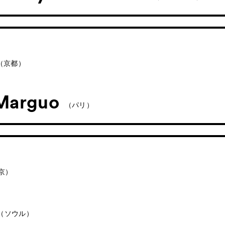
（京都）
 Marguo
（パリ）
京）
（ソウル）