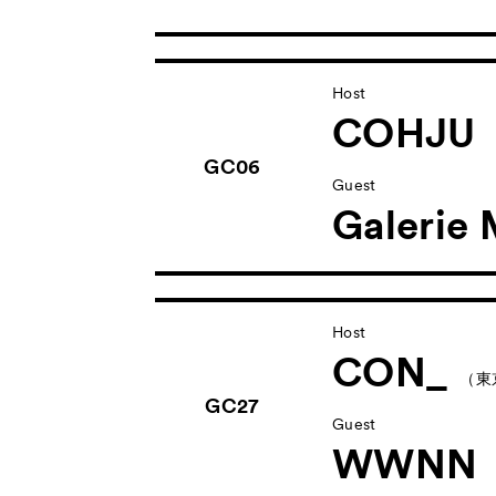
Host
COHJU
GC06
Guest
Galerie
Host
CON_
（東
GC27
Guest
WWNN