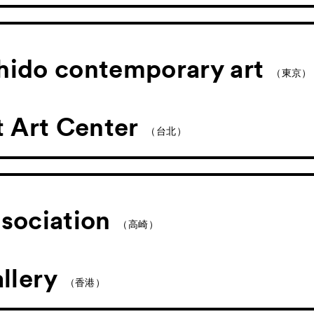
chido contemporary art
（東京）
 Art Center
（台北）
ssociation
（高崎）
lery
（香港）