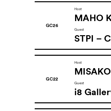
Host
MAHO K
GC26
Guest
STPI – C
Host
MISAKO
GC22
Guest
i8 Galle