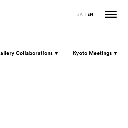
JA
EN
allery Collaborations
Kyoto Meetings
は
ormation
来場者向け情報
ートナー
い合わせ