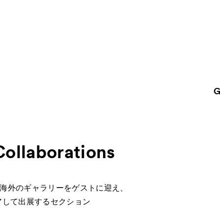
G
About
ACKと
Visitor Inf
出展ギャラリー一覧
Collaborations
Partners
rations
パ
Press
海外のギャラリーをゲストに迎え、
プレス
アして出展するセクション
品一覧
Contact
お問