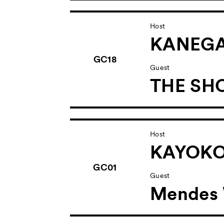
Host
KANEG
GC18
Guest
THE SH
Host
KAYOKO
GC01
Guest
Mendes