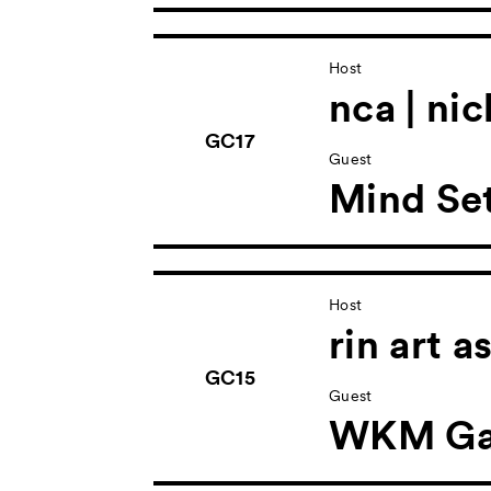
Host
nca | ni
GC17
Guest
Mind Set
Host
rin art a
GC15
Guest
WKM Gal