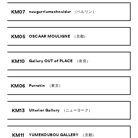
KM07
neugerriemschneider
（ベルリン）
KM05
OSCAAR MOULIGNE
（京都）
KM10
Gallery OUT of PLACE
（奈良）
KM06
Perrotin
（東京）
KM13
Ulterior Gallery
（ニューヨーク）
KM11
YUMEKOUBOU GALLERY
（京都）