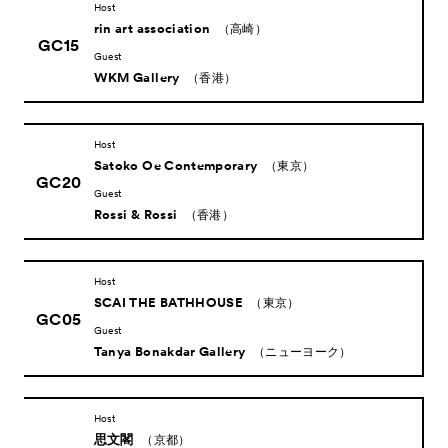
Host
rin art association
（高崎）
GC15
Guest
WKM Gallery
（香港）
Host
Satoko Oe Contemporary
（東京）
GC20
Guest
Rossi & Rossi
（香港）
Host
SCAI THE BATHHOUSE
（東京）
GC05
Guest
Tanya Bonakdar Gallery
（ニューヨーク）
Host
思文閣
（京都）