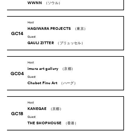
WWNN
（ソウル）
Host
HAGIWARA PROJECTS
（東京）
GC14
Guest
GAULI ZITTER
（ブリュッセル）
Host
imura art gallery
（京都）
GC04
Guest
Chabot Fine Art
（ハーグ）
Host
KANEGAE
（京都）
GC18
Guest
THE SHOPHOUSE
（香港）