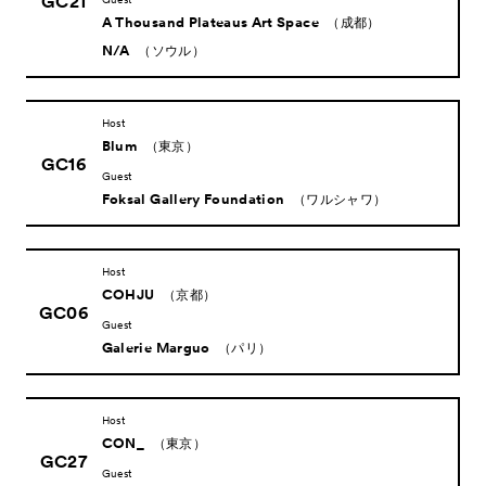
GC21
A Thousand Plateaus Art Space
（成都）
N/A
（ソウル）
Host
Blum
（東京）
GC16
Guest
Foksal Gallery Foundation
（ワルシャワ）
Host
COHJU
（京都）
GC06
Guest
Galerie Marguo
（パリ）
Host
CON_
（東京）
GC27
Guest