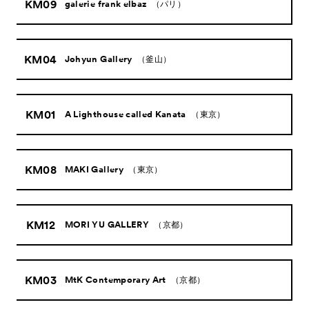
KM09
galerie frank elbaz
（パリ）
KM04
Johyun Gallery
（釜山）
KM01
A Lighthouse called Kanata
（東京）
KM08
MAKI Gallery
（東京）
KM12
MORI YU GALLERY
（京都）
KM03
MtK Contemporary Art
（京都）