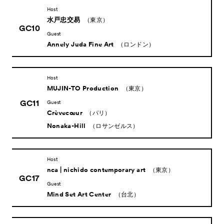
About
ACKとは
Host
水戸忠交易
（東京）
Visitor Information
来場者向け情報
GC10
Guest
Partners
Annely Juda Fine Art
パートナー
（ロンドン）
Press
プレス
Host
Contact
お問い合わせ
MUJIN-TO Production
（東京）
Archive
アーカイブ
GC11
Guest
Crèvecœur
（パリ）
Nonaka-Hill
（ロサンゼルス）
Host
nca | nichido contemporary art
（東京）
GC17
Guest
Mind Set Art Center
（台北）