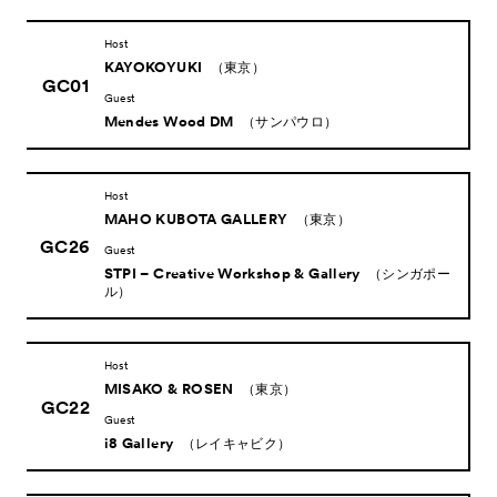
Host
News
KAYOKOYUKI
（東京）
お知らせ
GC01
Guest
Exhibitors
出展ギャラリー一覧
Mendes Wood DM
（サンパウロ）
- Gallery Collaborations
- Kyoto Meetings
Host
MAHO KUBOTA GALLERY
（東京）
Artworks
作品一覧
GC26
Guest
ACK Curates
STPI – Creative Workshop & Gallery
（シンガポー
ル）
- Public Program
パブリックプログラム
- Talks
トークプログラム
Host
- For Kids
キッズプログラム
MISAKO & ROSEN
（東京）
GC22
Special Programs
Guest
スペシャルプログラム
i8 Gallery
（レイキャビク）
Associated Programs
市内連携プログラム