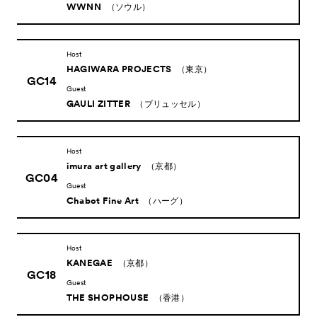
WWNN
（ソウル）
Host
HAGIWARA PROJECTS
（東京）
GC14
Guest
GAULI ZITTER
（ブリュッセル）
Host
imura art gallery
（京都）
GC04
Guest
Chabot Fine Art
（ハーグ）
Host
KANEGAE
（京都）
GC18
Guest
THE SHOPHOUSE
（香港）