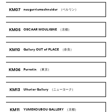
KM07
neugerriemschneider
（ベルリン）
KM05
OSCAAR MOULIGNE
（京都）
KM10
Gallery OUT of PLACE
（奈良）
KM06
Perrotin
（東京）
KM13
Ulterior Gallery
（ニューヨーク）
KM11
YUMEKOUBOU GALLERY
（京都）