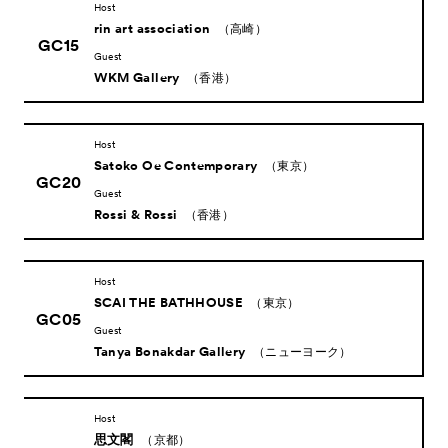
Host
rin art association
（高崎）
GC15
Guest
WKM Gallery
（香港）
Host
Satoko Oe Contemporary
（東京）
GC20
Guest
Rossi & Rossi
（香港）
Host
SCAI THE BATHHOUSE
（東京）
GC05
Guest
Tanya Bonakdar Gallery
（ニューヨーク）
Host
思文閣
（京都）