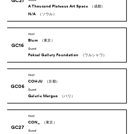
GC21
A Thousand Plateaus Art Space
（成都）
N/A
（ソウル）
Host
Blum
（東京）
GC16
Guest
Foksal Gallery Foundation
（ワルシャワ）
Host
COHJU
（京都）
GC06
Guest
Galerie Marguo
（パリ）
Host
CON_
（東京）
GC27
Guest