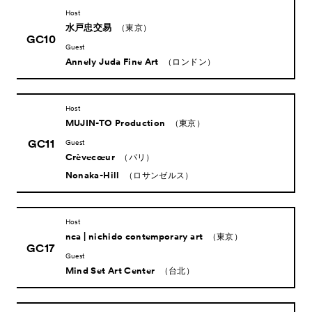
About
ACKとは
Host
水戸忠交易
（東京）
Visitor Information
来場者向け情報
GC10
Guest
Partners
Annely Juda Fine Art
パートナー
（ロンドン）
Press
プレス
Host
Contact
お問い合わせ
MUJIN-TO Production
（東京）
Archive
アーカイブ
GC11
Guest
Crèvecœur
（パリ）
Nonaka-Hill
（ロサンゼルス）
Host
nca | nichido contemporary art
（東京）
GC17
Guest
Mind Set Art Center
（台北）