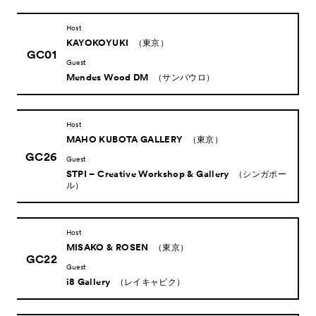
Host
News
KAYOKOYUKI
（東京）
お知らせ
GC01
Guest
Exhibitors
出展ギャラリー一覧
Mendes Wood DM
（サンパウロ）
- Gallery Collaborations
- Kyoto Meetings
Host
MAHO KUBOTA GALLERY
（東京）
Artworks
作品一覧
GC26
Guest
ACK Curates
STPI – Creative Workshop & Gallery
（シンガポー
ル）
- Public Program
パブリックプログラム
- Talks
トークプログラム
Host
- For Kids
キッズプログラム
MISAKO & ROSEN
（東京）
GC22
Special Programs
Guest
スペシャルプログラム
i8 Gallery
（レイキャビク）
Associated Programs
市内連携プログラム