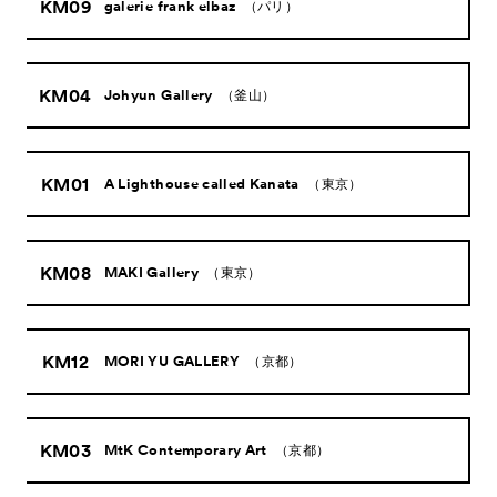
KM09
galerie frank elbaz
（パリ）
KM04
Johyun Gallery
（釜山）
KM01
A Lighthouse called Kanata
（東京）
KM08
MAKI Gallery
（東京）
KM12
MORI YU GALLERY
（京都）
KM03
MtK Contemporary Art
（京都）