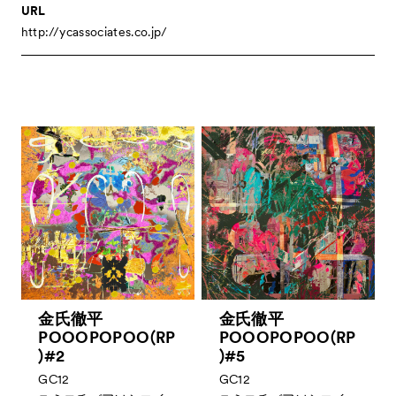
URL
http://ycassociates.co.jp/
金氏徹平
金氏徹平
POOOPOPOO(RP
POOOPOPOO(RP
)#2
)#5
GC12
GC12