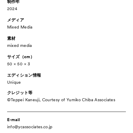
制作年
- Public Program
パブリックプログラム
2024
- Talks
トークプログラム
メディア
- For Kids
キッズプログラム
Mixed Media
Special Programs
スペシャルプログラム
素材
mixed media
Associated Programs
市内連携プログラム
サイズ（cm）
About
ACKとは
50 × 50 × 3
Visitor Information
来場者向け情報
エディション情報
Partners
パートナー
Unique
Press
クレジット等
プレス
©Teppei Kaneuji, Courtesy of Yumiko Chiba Associates
Contact
お問い合わせ
Archive
アーカイブ
E-mail
info@ycassociates.co.jp