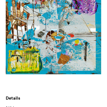
News
お知らせ
Exhibitors
出展ギャラリー一覧
- Gallery Collaborations
- Kyoto Meetings
Artworks
作品一覧
Details
ACK Curates