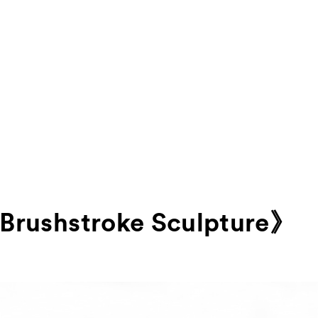
About
ACKと
Visitor Inf
出展ギャラリー一覧
ushstroke Sculpture》
Partners
rations
パ
Press
プレス
品一覧
Contact
お問