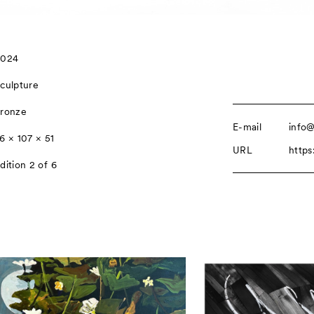
2024
culpture
ronze
E-mail
info@
6 × 107 × 51
URL
https
dition 2 of 6