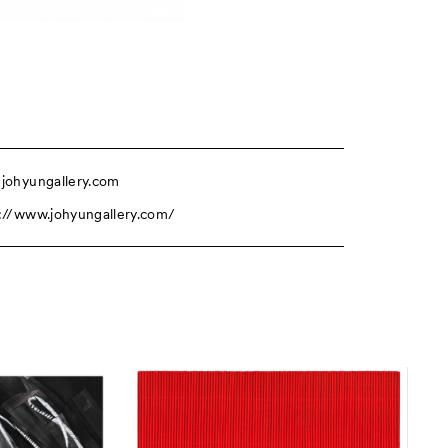
johyungallery.com
://www.johyungallery.com/