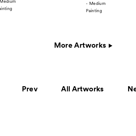
 Medium
- Medium
ainting
Painting
More Artworks
Prev
All Artworks
N