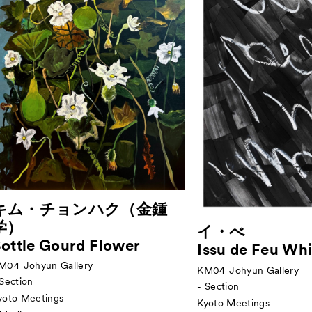
キム・チョンハク（金鍾
学）
イ・べ
ottle Gourd Flower
Issu de Feu Whi
M04
Johyun Gallery
KM04
Johyun Gallery
 Section
- Section
yoto Meetings
Kyoto Meetings