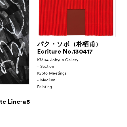
パク・ソボ（朴栖甫）
Ecriture No.130417
KM04
Johyun Gallery
- Section
Kyoto Meetings
- Medium
Painting
te Line-a8