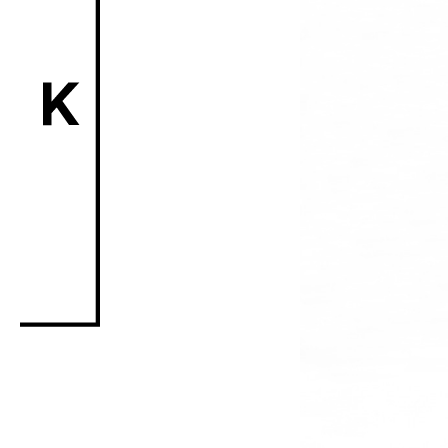
ACK Curat
- Public Program
- Talks
トークプ
- For Kids
キッズ
Special Pr
Associated