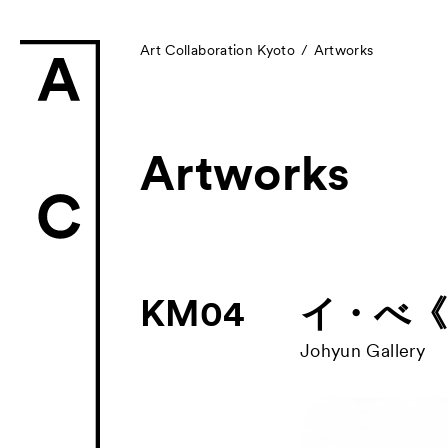
Art Collaboration Kyoto
Artworks
Artworks
News
お知らせ
Exhibitors
KM04
イ・べ《Br
- Gallery Collabo
Johyun Gallery
- Kyoto Meetings
Artworks
作