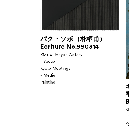
パク・ソボ（朴栖甫）
Ecriture No.990314
KM04
Johyun Gallery
- Section
Kyoto Meetings
- Medium
Painting
B
K
-
K