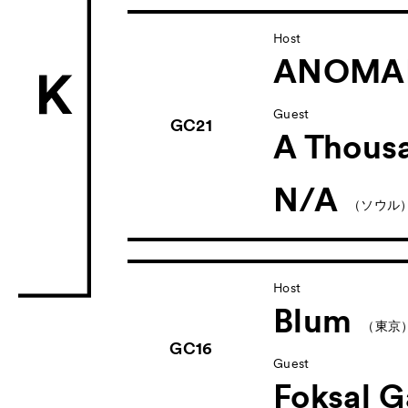
ACK Curat
Host
- Public Program
ANOMA
- Talks
トークプ
Guest
- For Kids
キッズ
GC21
A Thousa
Special Pr
N/A
Associated
（ソウル
Host
Blum
（東京
GC16
Guest
Foksal G