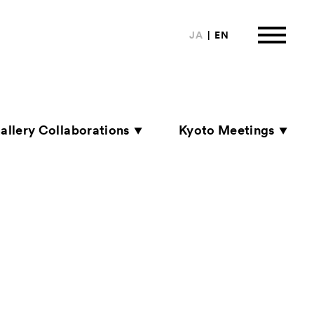
JA
EN
allery Collaborations
Kyoto Meetings
は
ormation
来場者向け情報
ートナー
い合わせ