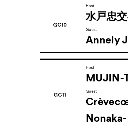
Host
水戸忠交
GC10
Guest
Annely J
Host
MUJIN-T
Guest
GC11
Crèvec
Nonaka-H