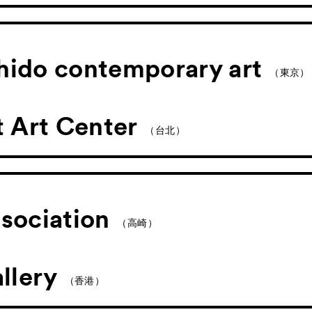
chido contemporary art
（東京）
 Art Center
（台北）
ssociation
（高崎）
lery
（香港）