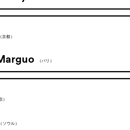
（京都）
 Marguo
（パリ）
京）
（ソウル）