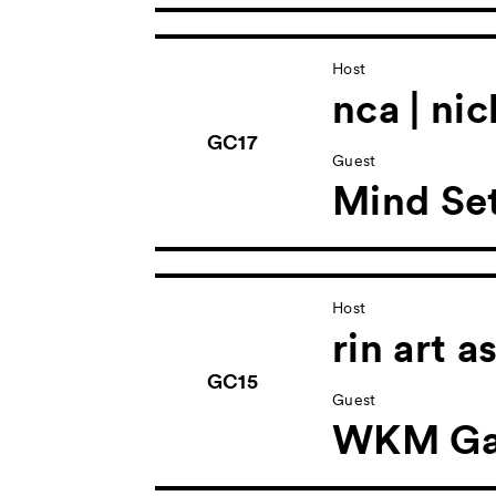
Host
nca | ni
GC17
Guest
Mind Set
Host
rin art a
GC15
Guest
WKM Gal