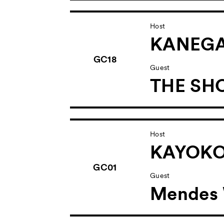
Host
KANEG
GC18
Guest
THE SH
Host
KAYOKO
GC01
Guest
Mendes