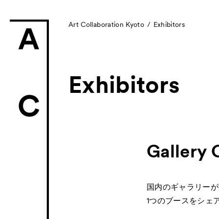
Art Collaboration Kyoto
Exhibitors
Exhibitors
News
お知らせ
Exhibitors
Gallery 
- Gallery Collabo
- Kyoto Meetings
国内のギャラリーが
Artworks
1つのブースをシェ
作