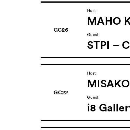
Host
MAHO K
GC26
Guest
STPI – C
Host
MISAKO
GC22
Guest
i8 Galle