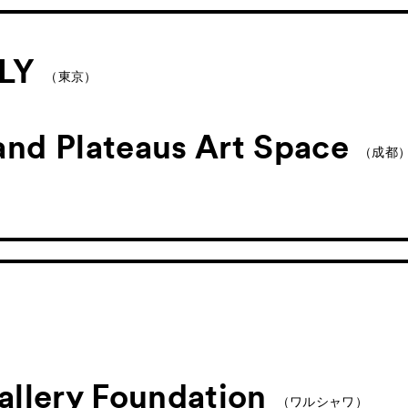
es
Archive
アー
パブリックプログラム
LY
（東京）
ログラム
プログラム
nd Plateaus Art Space
（成都
ograms
スペシャルプログラム
 Programs
）
市内連携プログラム
）
allery Foundation
（ワルシャワ）