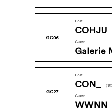
Host
COHJU
GC06
Guest
Galerie
Host
CON_
（東
GC27
Guest
WWNN