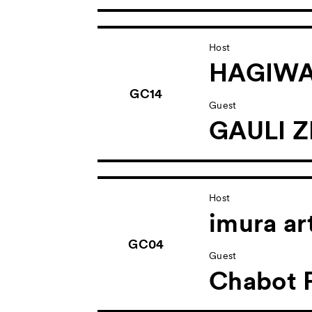
Host
HAGIWA
GC14
Guest
GAULI Z
Host
imura ar
GC04
Guest
Chabot F