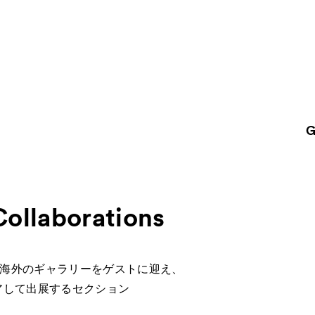
G
About
ACKと
Visitor Inf
出展ギャラリー一覧
Collaborations
Partners
rations
パ
Press
海外のギャラリーをゲストに迎え、
プレス
アして出展するセクション
品一覧
Contact
お問