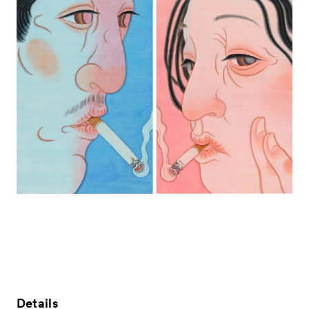
News
お知らせ
Exhibitors
出展ギャラリー一覧
- Gallery Collaborations
- Kyoto Meetings
Artworks
作品一覧
ACK Curates
Details
- Public Program
パブリックプログラム