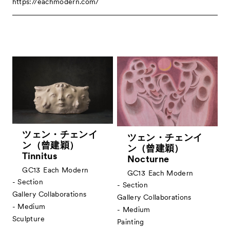
https://eachmodern.com/
ツェン・チェンイ
ツェン・チェンイ
ン（曾建穎）
ン（曾建穎）
Tinnitus
Nocturne
GC13
Each Modern
GC13
Each Modern
- Section
- Section
Gallery Collaborations
Gallery Collaborations
- Medium
- Medium
Sculpture
Painting