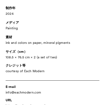
- Talks
トークプログラム
制作年
2024
- For Kids
キッズプログラム
メディア
Special Programs
スペシャルプログラム
Painting
Associated Programs
市内連携プログラム
素材
About
ACKとは
ink and colors on paper, mineral pigments
Visitor Information
来場者向け情報
サイズ（cm）
108.5 × 76.5 cm × 2 (a set of two)
Partners
パートナー
クレジット等
Press
プレス
courtesy of Each Modern
Contact
お問い合わせ
Archive
アーカイブ
E-mail
info@eachmodern.com
URL